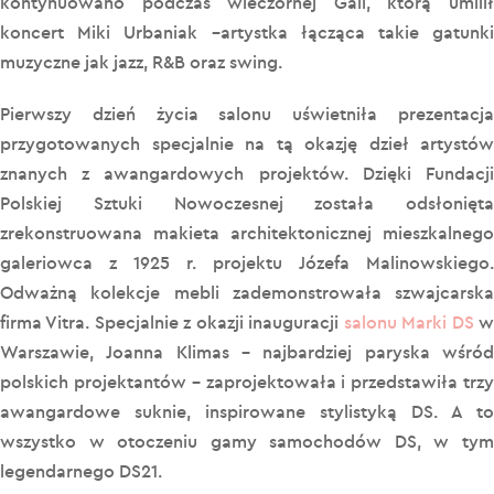
kontynuowano podczas wieczornej Gali, którą umilił
koncert Miki Urbaniak –artystka łącząca takie gatunki
muzyczne jak jazz, R&B oraz swing.
Pierwszy dzień życia salonu uświetniła prezentacja
przygotowanych specjalnie na tą okazję dzieł artystów
znanych z awangardowych projektów. Dzięki Fundacji
Polskiej Sztuki Nowoczesnej została odsłonięta
zrekonstruowana makieta architektonicznej mieszkalnego
galeriowca z 1925 r. projektu Józefa Malinowskiego.
Odważną kolekcje mebli zademonstrowała szwajcarska
firma Vitra. Specjalnie z okazji inauguracji
salonu Marki DS
Warszawie, Joanna Klimas – najbardziej paryska wśród
polskich projektantów – zaprojektowała i przedstawiła trzy
awangardowe suknie, inspirowane stylistyką DS. A to
wszystko w otoczeniu gamy samochodów DS, w tym
legendarnego DS21.