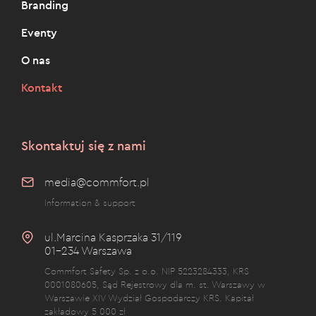
Branding
Eventy
O nas
Kontakt
Skontaktuj się z nami
media@commfort.pl
Information & support
ul.Marcina Kasprzaka 31/119
01-234 Warszawa
Commfort Safety Sp. z o.o. NIP 5223284333, KRS
0001080605, Sąd Rejestrowy dla m. st. Warszawy w
Warszawie XIV Wydział Gospodarczy KRS. Kapitał
zakładowy 5 000 zł